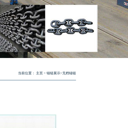
当前位置：
主页
>
锚链展示
>
无档锚链