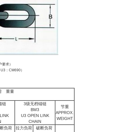
客户要求）
；U3：CM690）
负荷 重量
锚链
3级无档锚链
节重
BM3
APPROX.
LINK
U3 OPEN LINK
WEIGHT
N
CHAIN
断负荷
拉力负荷
破断负荷