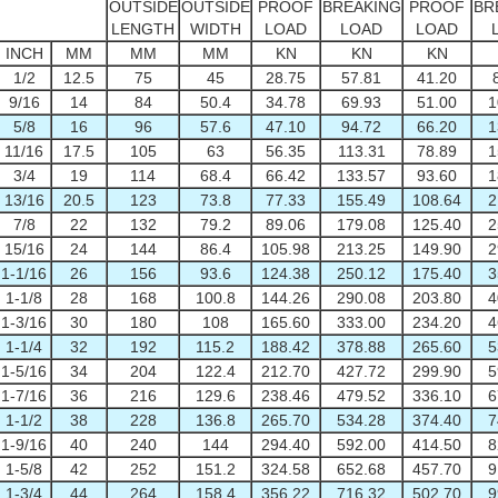
OUTSIDE
OUTSIDE
PROOF
BREAKING
PROOF
BR
LENGTH
WIDTH
LOAD
LOAD
LOAD
INCH
MM
MM
MM
KN
KN
KN
1/2
12.5
75
45
28.75
57.81
41.20
9/16
14
84
50.4
34.78
69.93
51.00
1
5/8
16
96
57.6
47.10
94.72
66.20
1
11/16
17.5
105
63
56.35
113.31
78.89
1
3/4
19
114
68.4
66.42
133.57
93.60
1
13/16
20.5
123
73.8
77.33
155.49
108.64
2
7/8
22
132
79.2
89.06
179.08
125.40
2
15/16
24
144
86.4
105.98
213.25
149.90
2
1-1/16
26
156
93.6
124.38
250.12
175.40
3
1-1/8
28
168
100.8
144.26
290.08
203.80
4
1-3/16
30
180
108
165.60
333.00
234.20
4
1-1/4
32
192
115.2
188.42
378.88
265.60
5
1-5/16
34
204
122.4
212.70
427.72
299.90
5
1-7/16
36
216
129.6
238.46
479.52
336.10
6
1-1/2
38
228
136.8
265.70
534.28
374.40
7
1-9/16
40
240
144
294.40
592.00
414.50
8
1-5/8
42
252
151.2
324.58
652.68
457.70
9
1-3/4
44
264
158.4
356.22
716.32
502.70
9