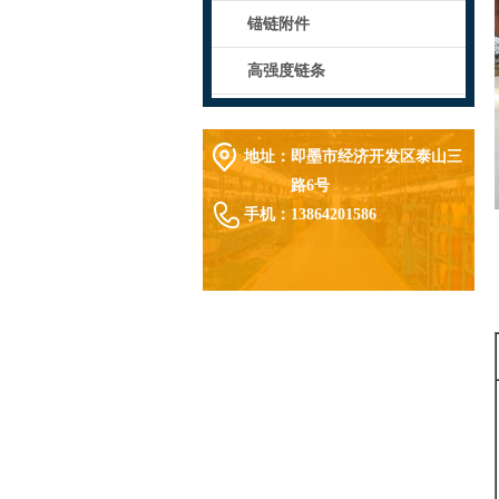
锚链附件
高强度链条
地址：
即墨市经济开发区泰山三
路6号
手机：
13864201586