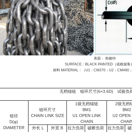
表面： 热镀锌
SURFACE：BLACK PAINTED（或根据
材料 MATERIAL：（U1：CM370；U2：CM490
无档锚链 链环尺寸(6×3.6D) 试验
1级无档锚链
2级无档
链环尺寸
BM1
BM2
CHAIN LINK SIZE
U1 OPEN LINK
U2 OPEN 
链径
CHAIN
CHAI
D(φ)
DIAMETER
外长 L
外宽 B
拉力负荷
破断负荷
拉力负荷
破