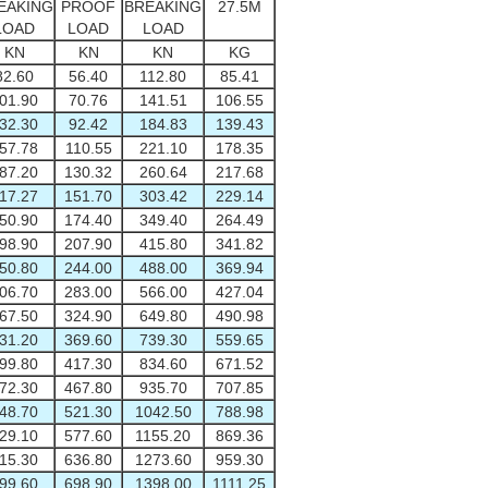
EAKING
PROOF
BREAKING
27.5M
LOAD
LOAD
LOAD
KN
KN
KN
KG
82.60
56.40
112.80
85.41
01.90
70.76
141.51
106.55
32.30
92.42
184.83
139.43
57.78
110.55
221.10
178.35
87.20
130.32
260.64
217.68
17.27
151.70
303.42
229.14
50.90
174.40
349.40
264.49
98.90
207.90
415.80
341.82
50.80
244.00
488.00
369.94
06.70
283.00
566.00
427.04
67.50
324.90
649.80
490.98
31.20
369.60
739.30
559.65
99.80
417.30
834.60
671.52
72.30
467.80
935.70
707.85
48.70
521.30
1042.50
788.98
29.10
577.60
1155.20
869.36
15.30
636.80
1273.60
959.30
99.60
698.90
1398.00
1111.25